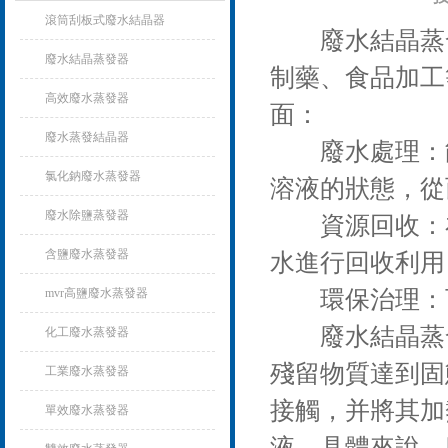
滾筒刮板式廢水結晶器
廢水結晶蒸發
廢水結晶蒸發器
制藥、食品加工
高效廢水蒸發器
面：
廢水蒸發結晶器
廢水處理：能
氯化鈉廢水蒸發器
溶液的狀態，從
廢水除鹽蒸發器
資源回收：在
含鹽廢水蒸發器
水進行回收利用
mvr高鹽廢水蒸發器
環保治理：可
廢水結晶蒸
化工廢水蒸發器
殘留物質達到固
工業廢水蒸發器
接觸，并將其加
單效廢水蒸發器
液。具體來說，