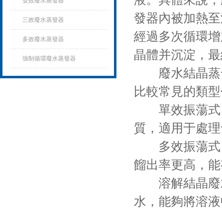
雙效廢水蒸發器
發器內被加熱至
三效廢水蒸發器
經過多次循環增
多效廢水蒸發器
晶體并沉淀，最
強制循環廢水蒸發器
廢水結晶蒸發
比較常見的類型
單效振蕩式：
質，適用于處理
多效振蕩式：
餾出率更高，能
溶解結晶廢水
水，能夠將溶液